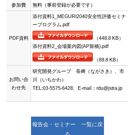
参加費
無料（事前登録が必要です）
添付資料1_MEGURI2040安全性評価セミナ
ープログラム.pdf
PDF資料
（448.8 KB）
添付資料2_会場案内図(AP新橋).pdf
（89.8 KB）
研究開発グループ 長﨑（ながさき）、市
お問い合
川（いちかわ）
わせ先
TEL:03-5575-6428、E-mail：rdu@jstra.jp
報告会・セミナー 一覧に戻
る