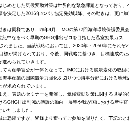
はじめとした気候変動対策は世界的な緊急課題となっており、
標を決定した2016年のパリ協定発効以降、その動きは、更に加
きは同様であり、昨年4月、IMOの第72回海洋環境保護委員
今世紀中なるべく早期のGHG排出ゼロを目指した温室効果ガス
されました。当該戦略においては、2030年・2050年にそれぞ
減目標が掲げられており、今後、同戦略に基づき、目標達成のた
が進められていきます。
しても産学官公が一体となって、IMOにおける脱炭素化の取組
国海事産業の国際競争力強化を図りつつ海事分野における地球
とが求められています。
まえ、表題のセミナーを開催し、気候変動対策に関する世界的
けるGHG排出削減の議論の動向・展望や我が国における産学官
といたしました。
誠に恐縮ですが、皆様より奮ってご参加を賜りたく、下記のと