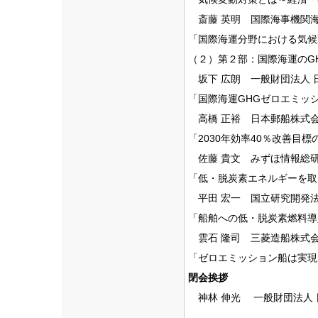
斎藤 英明 国際海事機関
「国際海運分野における気候
（２）第２部：国際海運のG
坂下 広朗 一般財団法人 
「国際海運GHGゼロエミッ
高橋 正裕 日本郵船株式会
「2030年効率40％改善
佐藤 貴文 みずほ情報総研株式会社 
「低・脱炭素エネルギーを取
平田 宏一 国立研究開発
「船舶への低・脱炭素燃料導
雲石 隆司 三菱造船株式会
「ゼロエミッション船は実現
閉会挨拶
神林 伸光 一般財団法人 