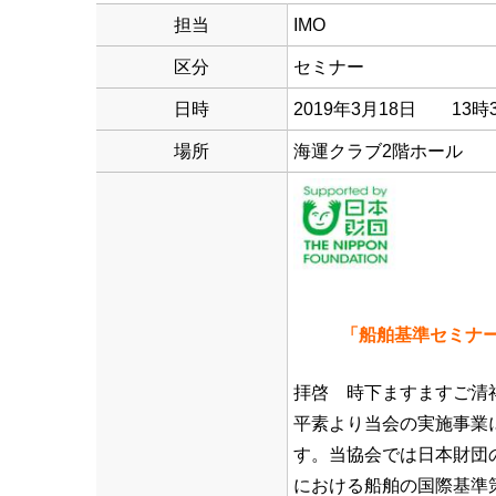
担当
IMO
区分
セミナー
日時
2019年3月18日 13時
場所
海運クラブ2階ホール
「船舶基準セミナ
拝啓 時下ますますご清
平素より当会の実施事業
す。当協会では日本財団
における船舶の国際基準