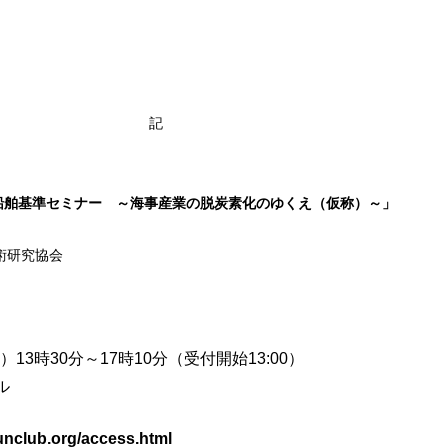
記
度船舶基準セミナー ～海事産業の脱炭素化のゆくえ（仮称）～」
舶技術研究協会
月）13時30分～17時10分（受付開始13:00）
ル
.org/access.html