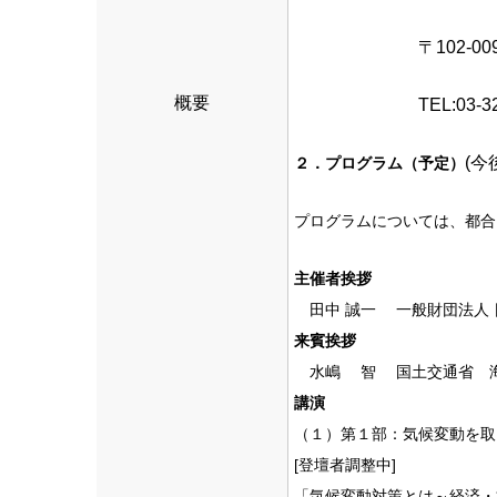
〒102-
概要
TEL:03-3
(
２．プログラム（予定）
プログラムについては、都合
主催者挨拶
田中 誠一 一般財団法人 
来賓挨拶
水嶋 智 国土交通省 
講演
（１）第１部：気候変動を取
[登壇者調整中]
「気候変動対策とは～経済・