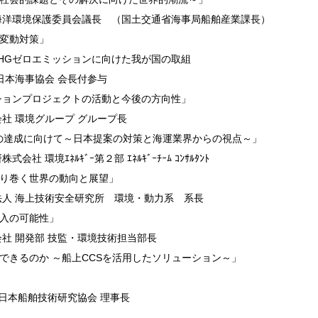
海洋環境保護委員会議長 （国土交通省海事局船舶産業課長）
変動対策」
HGゼロエミッションに向けた我が国の取組
日本海事協会 会長付参与
ションプロジェクトの活動と今後の方向性」
社 環境グループ グループ長
目標の達成に向けて～日本提案の対策と海運業界からの視点～」
環境ｴﾈﾙｷﾞｰ第２部 ｴﾈﾙｷﾞｰﾁｰﾑ ｺﾝｻﾙﾀﾝﾄ
り巻く世界の動向と展望」
法人 海上技術安全研究所 環境・動力系 系長
入の可能性」
社 開発部 技監・環境技術担当部長
できるのか ～船上CCSを活用したソリューション～」
日本船舶技術研究協会 理事長