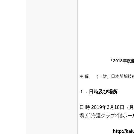
「2018年
主 催 （一財）日本船
１．日時及び場所
日 時 2019年3月18日（
場 所 海運クラブ2階ホー
http://kaiunclub