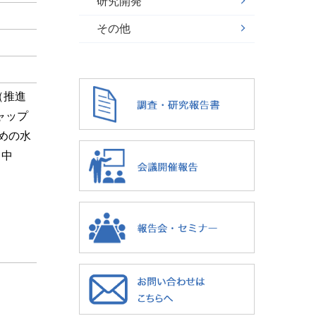
研究開発
その他
4（推進
ャップ
ための水
、中