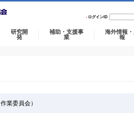
ログインID
研究開
補助・支援事
海外情報・
発
業
報
ステム作業委員会）