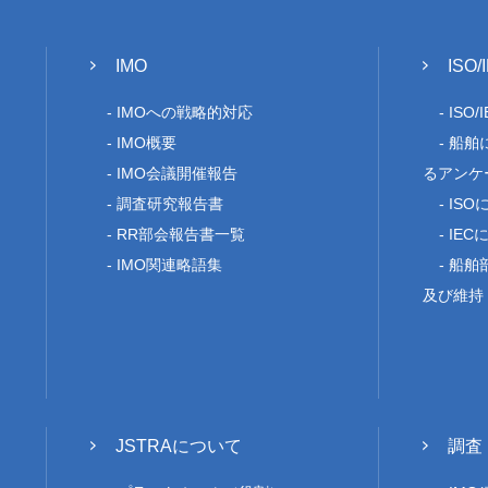
IMO
ISO/
IMOへの戦略的対応
ISO
IMO概要
船舶
IMO会議開催報告
るアンケ
調査研究報告書
IS
RR部会報告書一覧
IEC
IMO関連略語集
船舶部
及び維持
JSTRAについて
調査