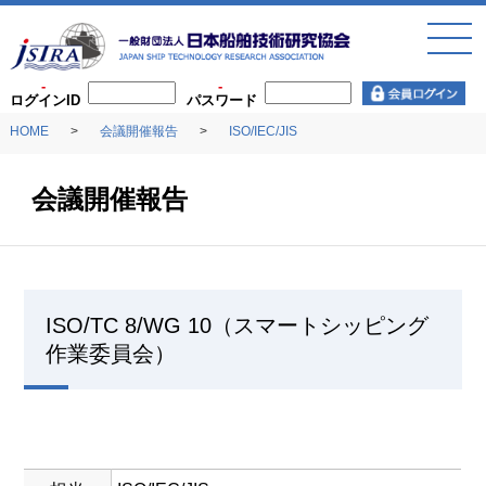
toggl
navig
ログインID
パスワード
HOME
会議開催報告
ISO/IEC/JIS
会議開催報告
ISO/TC 8/WG 10（スマートシッピング
作業委員会）