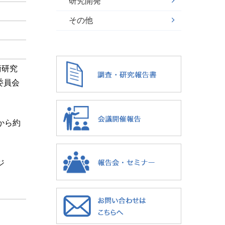
研究開発
その他
術研究
委員会
から約
ジ