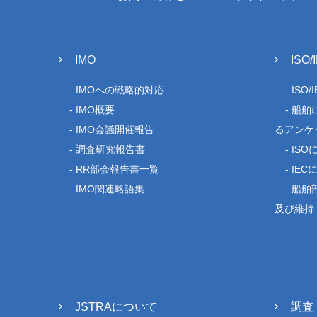
IMO
ISO/
IMOへの戦略的対応
ISO
IMO概要
船舶
IMO会議開催報告
るアンケ
調査研究報告書
IS
RR部会報告書一覧
IEC
IMO関連略語集
船舶部
及び維持
JSTRAについて
調査