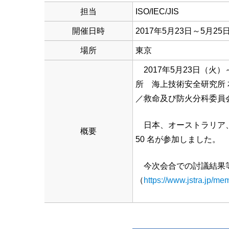
担当
ISO/IEC/JIS
開催日時
2017年5月23日～5月25
場所
東京
2017年5月23日（火
所 海上技術安全研究所 本
／救命及び防火分科委員
日本、オーストラリア、
概要
50 名が参加しました。
今次会合での討議結果等
（
https://www.jstra.jp/me