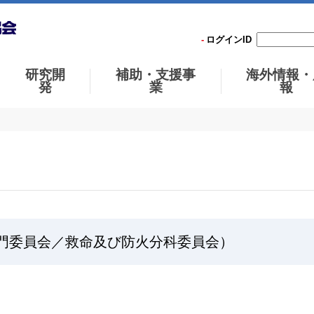
ログインID
研究開
補助・支援事
海外情報・
発
業
報
技術専門委員会／救命及び防火分科委員会）