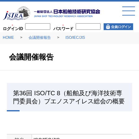
toggl
navig
ログインID
パスワード
HOME
会議開催報告
ISO/IEC/JIS
会議開催報告
第36回 ISO/TC 8（船舶及び海洋技術専
門委員会）ブエノスアイレス総会の概要