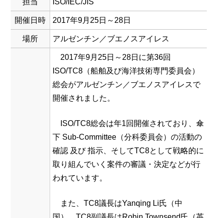
担当
ISO/IEC/JIS
開催日時
2017年9月25日～28日
場所
アルゼンチン／ブエノスアイレス
2017年9月25日～28日に第36回
ISO/TC8（船舶及び海洋技術専門委員会）
総会がアルゼンチン／ブエノスアイレスで
開催されました。
ISO/TC8総会は年1回開催されており、傘
下 Sub-Committee（分科委員会）の活動の
確認 及び 指示、そしてTC8として戦略的に
取り組んでいく案件の審議・決定などが行
われています。
また、TC8議長はYanqing Li氏（中
国）、TC8副議長はRobin Townsend氏（英