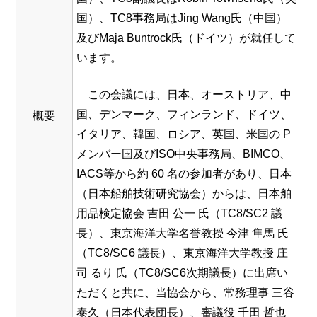
国）、TC8事務局はJing Wang氏（中国）
及びMaja Buntrock氏（ドイツ）が就任して
います。
この会議には、日本、オーストリア、中
国、デンマーク、フィンランド、ドイツ、
概要
イタリア、韓国、ロシア、英国、米国の P
メンバー国及びISO中央事務局、BIMCO、
IACS等から約 60 名の参加者があり、日本
（日本船舶技術研究協会）からは、日本舶
用品検定協会 吉田 公一 氏（TC8/SC2 議
長）、東京海洋大学名誉教授 今津 隼馬 氏
（TC8/SC6 議長）、東京海洋大学教授 庄
司 るり 氏（TC8/SC6次期議長）に出席い
ただくと共に、当協会から、常務理事 三谷
泰久（日本代表団長）、審議役 千田 哲也